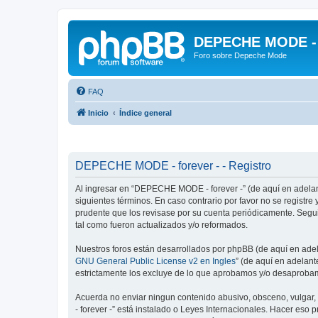
DEPECHE MODE - f
Foro sobre Depeche Mode
FAQ
Inicio
Índice general
DEPECHE MODE - forever - - Registro
Al ingresar en “DEPECHE MODE - forever -” (de aquí en adelant
siguientes términos. En caso contrario por favor no se regist
prudente que los revisase por su cuenta periódicamente. Seg
tal como fueron actualizados y/o reformados.
Nuestros foros están desarrollados por phpBB (de aquí en adela
GNU General Public License v2 en Ingles
” (de aquí en adelan
estrictamente los excluye de lo que aprobamos y/o desaprobam
Acuerda no enviar ningun contenido abusivo, obsceno, vulgar,
- forever -” está instalado o Leyes Internacionales. Hacer eso