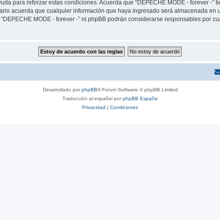
yuda para reforzar estas condiciones. Acuerda que “DEPECHE MODE - forever -” tien
rio acuerda que cualquier información que haya ingresado será almacenada en u
ni “DEPECHE MODE - forever -” ni phpBB podrán considerarse responsables por cua
Desarrollado por
phpBB
® Forum Software © phpBB Limited
Traducción al español por
phpBB España
Privacidad
|
Condiciones