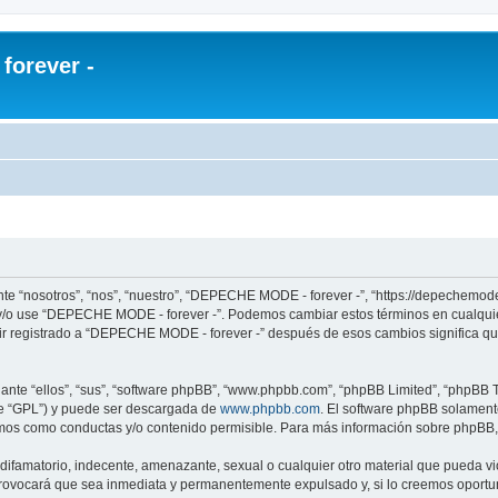
orever -
e “nosotros”, “nos”, “nuestro”, “DEPECHE MODE - forever -”, “https://depechemode
re y/o use “DEPECHE MODE - forever -”. Podemos cambiar estos términos en cualqui
uir registrado a “DEPECHE MODE - forever -” después de esos cambios significa q
nte “ellos”, “sus”, “software phpBB”, “www.phpbb.com”, “phpBB Limited”, “phpBB Te
te “GPL”) y puede ser descargada de
www.phpbb.com
. El software phpBB solamente
os como conductas y/o contenido permisible. Para más información sobre phpBB, p
 difamatorio, indecente, amenazante, sexual o cualquier otro material que pueda 
 provocará que sea inmediata y permanentemente expulsado y, si lo creemos oportuno