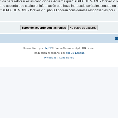
yuda para reforzar estas condiciones. Acuerda que “DEPECHE MODE - forever -” tien
rio acuerda que cualquier información que haya ingresado será almacenada en u
ni “DEPECHE MODE - forever -” ni phpBB podrán considerarse responsables por cua
Desarrollado por
phpBB
® Forum Software © phpBB Limited
Traducción al español por
phpBB España
Privacidad
|
Condiciones