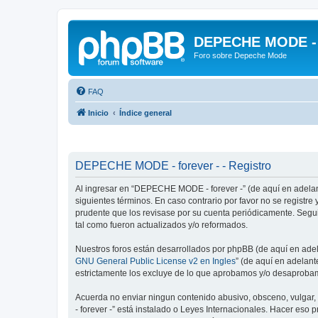
DEPECHE MODE - f
Foro sobre Depeche Mode
FAQ
Inicio
Índice general
DEPECHE MODE - forever - - Registro
Al ingresar en “DEPECHE MODE - forever -” (de aquí en adelant
siguientes términos. En caso contrario por favor no se regist
prudente que los revisase por su cuenta periódicamente. Seg
tal como fueron actualizados y/o reformados.
Nuestros foros están desarrollados por phpBB (de aquí en adela
GNU General Public License v2 en Ingles
” (de aquí en adelan
estrictamente los excluye de lo que aprobamos y/o desaprobam
Acuerda no enviar ningun contenido abusivo, obsceno, vulgar,
- forever -” está instalado o Leyes Internacionales. Hacer eso