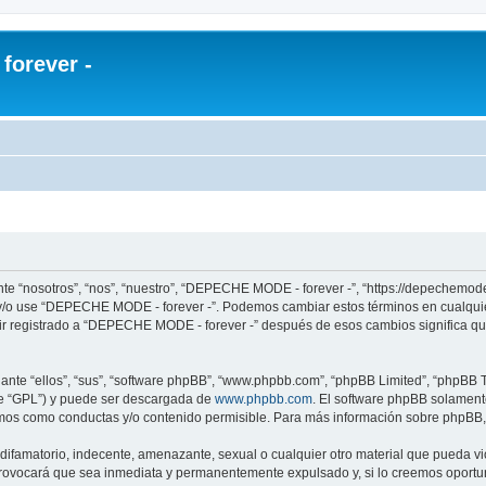
orever -
e “nosotros”, “nos”, “nuestro”, “DEPECHE MODE - forever -”, “https://depechemode
re y/o use “DEPECHE MODE - forever -”. Podemos cambiar estos términos en cualqui
uir registrado a “DEPECHE MODE - forever -” después de esos cambios significa q
nte “ellos”, “sus”, “software phpBB”, “www.phpbb.com”, “phpBB Limited”, “phpBB Te
te “GPL”) y puede ser descargada de
www.phpbb.com
. El software phpBB solamente
os como conductas y/o contenido permisible. Para más información sobre phpBB, p
 difamatorio, indecente, amenazante, sexual o cualquier otro material que pueda 
 provocará que sea inmediata y permanentemente expulsado y, si lo creemos oportuno