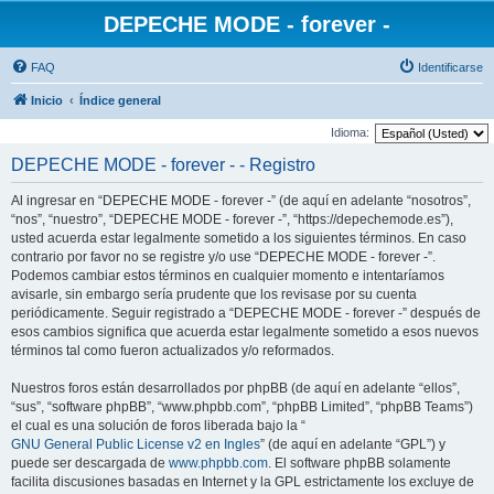
DEPECHE MODE - forever -
FAQ
Identificarse
Inicio
Índice general
Idioma:
DEPECHE MODE - forever - - Registro
Al ingresar en “DEPECHE MODE - forever -” (de aquí en adelante “nosotros”,
“nos”, “nuestro”, “DEPECHE MODE - forever -”, “https://depechemode.es”),
usted acuerda estar legalmente sometido a los siguientes términos. En caso
contrario por favor no se registre y/o use “DEPECHE MODE - forever -”.
Podemos cambiar estos términos en cualquier momento e intentaríamos
avisarle, sin embargo sería prudente que los revisase por su cuenta
periódicamente. Seguir registrado a “DEPECHE MODE - forever -” después de
esos cambios significa que acuerda estar legalmente sometido a esos nuevos
términos tal como fueron actualizados y/o reformados.
Nuestros foros están desarrollados por phpBB (de aquí en adelante “ellos”,
“sus”, “software phpBB”, “www.phpbb.com”, “phpBB Limited”, “phpBB Teams”)
el cual es una solución de foros liberada bajo la “
GNU General Public License v2 en Ingles
” (de aquí en adelante “GPL”) y
puede ser descargada de
www.phpbb.com
. El software phpBB solamente
facilita discusiones basadas en Internet y la GPL estrictamente los excluye de