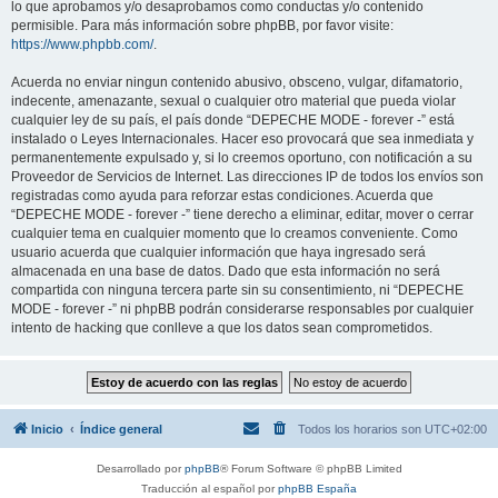
lo que aprobamos y/o desaprobamos como conductas y/o contenido
permisible. Para más información sobre phpBB, por favor visite:
https://www.phpbb.com/
.
Acuerda no enviar ningun contenido abusivo, obsceno, vulgar, difamatorio,
indecente, amenazante, sexual o cualquier otro material que pueda violar
cualquier ley de su país, el país donde “DEPECHE MODE - forever -” está
instalado o Leyes Internacionales. Hacer eso provocará que sea inmediata y
permanentemente expulsado y, si lo creemos oportuno, con notificación a su
Proveedor de Servicios de Internet. Las direcciones IP de todos los envíos son
registradas como ayuda para reforzar estas condiciones. Acuerda que
“DEPECHE MODE - forever -” tiene derecho a eliminar, editar, mover o cerrar
cualquier tema en cualquier momento que lo creamos conveniente. Como
usuario acuerda que cualquier información que haya ingresado será
almacenada en una base de datos. Dado que esta información no será
compartida con ninguna tercera parte sin su consentimiento, ni “DEPECHE
MODE - forever -” ni phpBB podrán considerarse responsables por cualquier
intento de hacking que conlleve a que los datos sean comprometidos.
Inicio
Índice general
Todos los horarios son
UTC+02:00
Desarrollado por
phpBB
® Forum Software © phpBB Limited
Traducción al español por
phpBB España