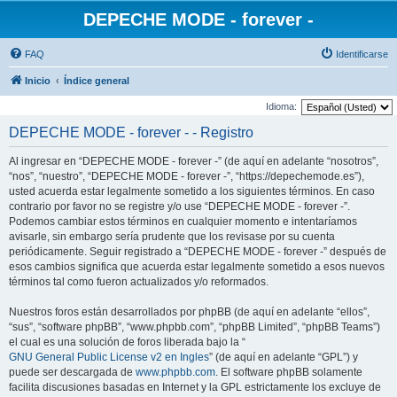
DEPECHE MODE - forever -
FAQ
Identificarse
Inicio
Índice general
Idioma:
DEPECHE MODE - forever - - Registro
Al ingresar en “DEPECHE MODE - forever -” (de aquí en adelante “nosotros”,
“nos”, “nuestro”, “DEPECHE MODE - forever -”, “https://depechemode.es”),
usted acuerda estar legalmente sometido a los siguientes términos. En caso
contrario por favor no se registre y/o use “DEPECHE MODE - forever -”.
Podemos cambiar estos términos en cualquier momento e intentaríamos
avisarle, sin embargo sería prudente que los revisase por su cuenta
periódicamente. Seguir registrado a “DEPECHE MODE - forever -” después de
esos cambios significa que acuerda estar legalmente sometido a esos nuevos
términos tal como fueron actualizados y/o reformados.
Nuestros foros están desarrollados por phpBB (de aquí en adelante “ellos”,
“sus”, “software phpBB”, “www.phpbb.com”, “phpBB Limited”, “phpBB Teams”)
el cual es una solución de foros liberada bajo la “
GNU General Public License v2 en Ingles
” (de aquí en adelante “GPL”) y
puede ser descargada de
www.phpbb.com
. El software phpBB solamente
facilita discusiones basadas en Internet y la GPL estrictamente los excluye de