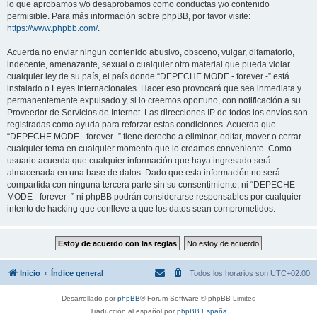
lo que aprobamos y/o desaprobamos como conductas y/o contenido
permisible. Para más información sobre phpBB, por favor visite:
https://www.phpbb.com/
.
Acuerda no enviar ningun contenido abusivo, obsceno, vulgar, difamatorio,
indecente, amenazante, sexual o cualquier otro material que pueda violar
cualquier ley de su país, el país donde “DEPECHE MODE - forever -” está
instalado o Leyes Internacionales. Hacer eso provocará que sea inmediata y
permanentemente expulsado y, si lo creemos oportuno, con notificación a su
Proveedor de Servicios de Internet. Las direcciones IP de todos los envíos son
registradas como ayuda para reforzar estas condiciones. Acuerda que
“DEPECHE MODE - forever -” tiene derecho a eliminar, editar, mover o cerrar
cualquier tema en cualquier momento que lo creamos conveniente. Como
usuario acuerda que cualquier información que haya ingresado será
almacenada en una base de datos. Dado que esta información no será
compartida con ninguna tercera parte sin su consentimiento, ni “DEPECHE
MODE - forever -” ni phpBB podrán considerarse responsables por cualquier
intento de hacking que conlleve a que los datos sean comprometidos.
Inicio
Índice general
Todos los horarios son
UTC+02:00
Desarrollado por
phpBB
® Forum Software © phpBB Limited
Traducción al español por
phpBB España