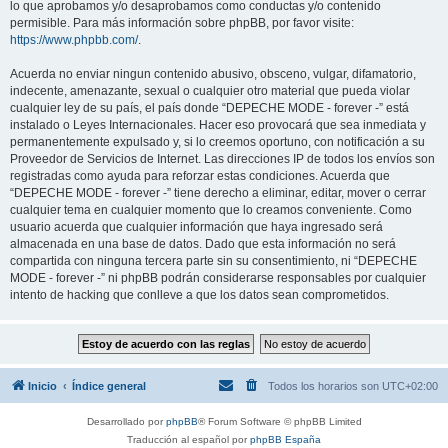
lo que aprobamos y/o desaprobamos como conductas y/o contenido
permisible. Para más información sobre phpBB, por favor visite:
https://www.phpbb.com/
.
Acuerda no enviar ningun contenido abusivo, obsceno, vulgar, difamatorio,
indecente, amenazante, sexual o cualquier otro material que pueda violar
cualquier ley de su país, el país donde “DEPECHE MODE - forever -” está
instalado o Leyes Internacionales. Hacer eso provocará que sea inmediata y
permanentemente expulsado y, si lo creemos oportuno, con notificación a su
Proveedor de Servicios de Internet. Las direcciones IP de todos los envíos son
registradas como ayuda para reforzar estas condiciones. Acuerda que
“DEPECHE MODE - forever -” tiene derecho a eliminar, editar, mover o cerrar
cualquier tema en cualquier momento que lo creamos conveniente. Como
usuario acuerda que cualquier información que haya ingresado será
almacenada en una base de datos. Dado que esta información no será
compartida con ninguna tercera parte sin su consentimiento, ni “DEPECHE
MODE - forever -” ni phpBB podrán considerarse responsables por cualquier
intento de hacking que conlleve a que los datos sean comprometidos.
Inicio
Índice general
Todos los horarios son
UTC+02:00
Desarrollado por
phpBB
® Forum Software © phpBB Limited
Traducción al español por
phpBB España