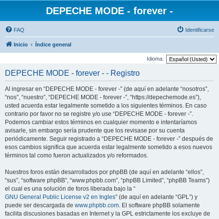
DEPECHE MODE - forever -
FAQ
Identificarse
Inicio
Índice general
Idioma:
DEPECHE MODE - forever - - Registro
Al ingresar en “DEPECHE MODE - forever -” (de aquí en adelante “nosotros”,
“nos”, “nuestro”, “DEPECHE MODE - forever -”, “https://depechemode.es”),
usted acuerda estar legalmente sometido a los siguientes términos. En caso
contrario por favor no se registre y/o use “DEPECHE MODE - forever -”.
Podemos cambiar estos términos en cualquier momento e intentaríamos
avisarle, sin embargo sería prudente que los revisase por su cuenta
periódicamente. Seguir registrado a “DEPECHE MODE - forever -” después de
esos cambios significa que acuerda estar legalmente sometido a esos nuevos
términos tal como fueron actualizados y/o reformados.
Nuestros foros están desarrollados por phpBB (de aquí en adelante “ellos”,
“sus”, “software phpBB”, “www.phpbb.com”, “phpBB Limited”, “phpBB Teams”)
el cual es una solución de foros liberada bajo la “
GNU General Public License v2 en Ingles
” (de aquí en adelante “GPL”) y
puede ser descargada de
www.phpbb.com
. El software phpBB solamente
facilita discusiones basadas en Internet y la GPL estrictamente los excluye de