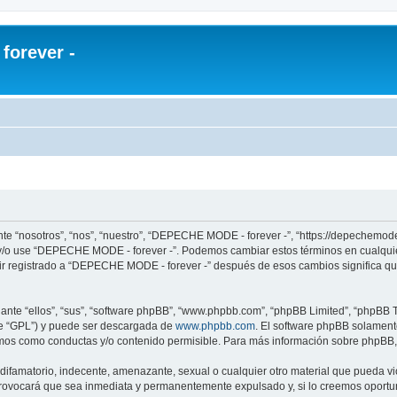
orever -
e “nosotros”, “nos”, “nuestro”, “DEPECHE MODE - forever -”, “https://depechemode
re y/o use “DEPECHE MODE - forever -”. Podemos cambiar estos términos en cualqui
uir registrado a “DEPECHE MODE - forever -” después de esos cambios significa q
nte “ellos”, “sus”, “software phpBB”, “www.phpbb.com”, “phpBB Limited”, “phpBB Te
te “GPL”) y puede ser descargada de
www.phpbb.com
. El software phpBB solamente
os como conductas y/o contenido permisible. Para más información sobre phpBB, p
 difamatorio, indecente, amenazante, sexual o cualquier otro material que pueda 
 provocará que sea inmediata y permanentemente expulsado y, si lo creemos oportuno