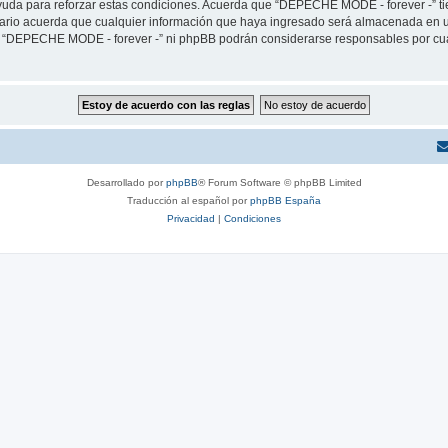
yuda para reforzar estas condiciones. Acuerda que “DEPECHE MODE - forever -” tien
rio acuerda que cualquier información que haya ingresado será almacenada en u
ni “DEPECHE MODE - forever -” ni phpBB podrán considerarse responsables por cua
Desarrollado por
phpBB
® Forum Software © phpBB Limited
Traducción al español por
phpBB España
Privacidad
|
Condiciones