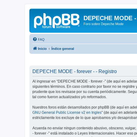
DEPECHE MODE - f
Foro sobre Depeche Mode
FAQ
Inicio
Índice general
DEPECHE MODE - forever - - Registro
Al ingresar en “DEPECHE MODE - forever -” (de aquí en adelant
siguientes términos. En caso contrario por favor no se regist
prudente que los revisase por su cuenta periódicamente. Seg
tal como fueron actualizados y/o reformados.
Nuestros foros están desarrollados por phpBB (de aquí en adela
GNU General Public License v2 en Ingles
” (de aquí en adelan
estrictamente los excluye de lo que aprobamos y/o desaprobam
Acuerda no enviar ningun contenido abusivo, obsceno, vulgar,
- forever -” está instalado o Leyes Internacionales. Hacer eso