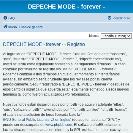
DEPECHE MODE - forever -
FAQ
Identificarse
Inicio
Índice general
Idioma:
DEPECHE MODE - forever - - Registro
Al ingresar en “DEPECHE MODE - forever -” (de aquí en adelante “nosotros”,
“nos”, “nuestro”, “DEPECHE MODE - forever -”, “https://depechemode.es”),
usted acuerda estar legalmente sometido a los siguientes términos. En caso
contrario por favor no se registre y/o use “DEPECHE MODE - forever -”.
Podemos cambiar estos términos en cualquier momento e intentaríamos
avisarle, sin embargo sería prudente que los revisase por su cuenta
periódicamente. Seguir registrado a “DEPECHE MODE - forever -” después de
esos cambios significa que acuerda estar legalmente sometido a esos nuevos
términos tal como fueron actualizados y/o reformados.
Nuestros foros están desarrollados por phpBB (de aquí en adelante “ellos”,
“sus”, “software phpBB”, “www.phpbb.com”, “phpBB Limited”, “phpBB Teams”)
el cual es una solución de foros liberada bajo la “
GNU General Public License v2 en Ingles
” (de aquí en adelante “GPL”) y
puede ser descargada de
www.phpbb.com
. El software phpBB solamente
facilita discusiones basadas en Internet y la GPL estrictamente los excluye de