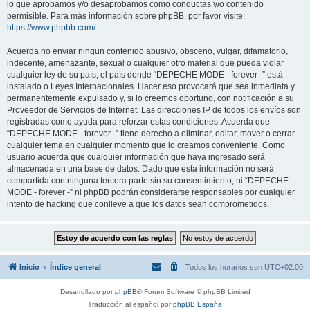
lo que aprobamos y/o desaprobamos como conductas y/o contenido
permisible. Para más información sobre phpBB, por favor visite:
https://www.phpbb.com/
.
Acuerda no enviar ningun contenido abusivo, obsceno, vulgar, difamatorio,
indecente, amenazante, sexual o cualquier otro material que pueda violar
cualquier ley de su país, el país donde “DEPECHE MODE - forever -” está
instalado o Leyes Internacionales. Hacer eso provocará que sea inmediata y
permanentemente expulsado y, si lo creemos oportuno, con notificación a su
Proveedor de Servicios de Internet. Las direcciones IP de todos los envíos son
registradas como ayuda para reforzar estas condiciones. Acuerda que
“DEPECHE MODE - forever -” tiene derecho a eliminar, editar, mover o cerrar
cualquier tema en cualquier momento que lo creamos conveniente. Como
usuario acuerda que cualquier información que haya ingresado será
almacenada en una base de datos. Dado que esta información no será
compartida con ninguna tercera parte sin su consentimiento, ni “DEPECHE
MODE - forever -” ni phpBB podrán considerarse responsables por cualquier
intento de hacking que conlleve a que los datos sean comprometidos.
Inicio
Índice general
Todos los horarios son
UTC+02:00
Desarrollado por
phpBB
® Forum Software © phpBB Limited
Traducción al español por
phpBB España