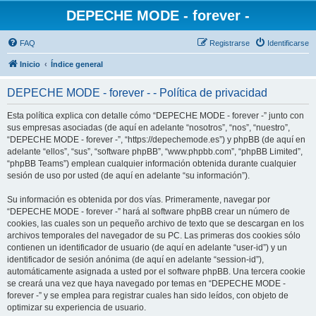
DEPECHE MODE - forever -
FAQ
Registrarse
Identificarse
Inicio
Índice general
DEPECHE MODE - forever - - Política de privacidad
Esta política explica con detalle cómo “DEPECHE MODE - forever -” junto con
sus empresas asociadas (de aquí en adelante “nosotros”, “nos”, “nuestro”,
“DEPECHE MODE - forever -”, “https://depechemode.es”) y phpBB (de aquí en
adelante “ellos”, “sus”, “software phpBB”, “www.phpbb.com”, “phpBB Limited”,
“phpBB Teams”) emplean cualquier información obtenida durante cualquier
sesión de uso por usted (de aquí en adelante “su información”).
Su información es obtenida por dos vías. Primeramente, navegar por
“DEPECHE MODE - forever -” hará al software phpBB crear un número de
cookies, las cuales son un pequeño archivo de texto que se descargan en los
archivos temporales del navegador de su PC. Las primeras dos cookies sólo
contienen un identificador de usuario (de aquí en adelante “user-id”) y un
identificador de sesión anónima (de aquí en adelante “session-id”),
automáticamente asignada a usted por el software phpBB. Una tercera cookie
se creará una vez que haya navegado por temas en “DEPECHE MODE -
forever -” y se emplea para registrar cuales han sido leídos, con objeto de
optimizar su experiencia de usuario.