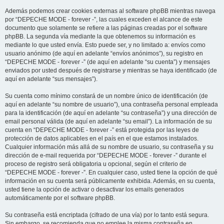
Además podemos crear cookies externas al software phpBB mientras navega
por “DEPECHE MODE - forever -”, las cuales exceden el alcance de este
documento que solamente se refiere a las páginas creadas por el software
phpBB. La segunda vía mediante la que obtenemos su información es
mediante lo que usted envía. Esto puede ser, y no limitado a: envíos como
usuario anónimo (de aquí en adelante “envíos anónimos”), su registro en
“DEPECHE MODE - forever -” (de aquí en adelante “su cuenta”) y mensajes
enviados por usted después de registrarse y mientras se haya identificado (de
aquí en adelante “sus mensajes”).
Su cuenta como mínimo constará de un nombre único de identificación (de
aquí en adelante “su nombre de usuario”), una contraseña personal empleada
para la identificación (de aquí en adelante “su contraseña”) y una dirección de
email personal válida (de aquí en adelante “su email”). La información de su
cuenta en “DEPECHE MODE - forever -” está protegida por las leyes de
protección de datos aplicables en el país en el que estamos instalados.
Cualquier información más allá de su nombre de usuario, su contraseña y su
dirección de e-mail requerida por “DEPECHE MODE - forever -” durante el
proceso de registro será obligatoria u opcional, según el criterio de
“DEPECHE MODE - forever -”. En cualquier caso, usted tiene la opción de qué
información en su cuenta será públicamente exhibida. Además, en su cuenta,
usted tiene la opción de activar o desactivar los emails generados
automáticamente por el software phpBB.
Su contraseña está encriptada (cifrado de una vía) por lo tanto está segura.
Sin embargo, se recomienda que no emplee la misma contraseña en