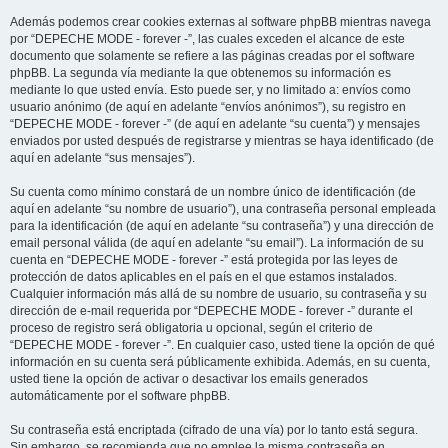
Además podemos crear cookies externas al software phpBB mientras navega
por “DEPECHE MODE - forever -”, las cuales exceden el alcance de este
documento que solamente se refiere a las páginas creadas por el software
phpBB. La segunda vía mediante la que obtenemos su información es
mediante lo que usted envía. Esto puede ser, y no limitado a: envíos como
usuario anónimo (de aquí en adelante “envíos anónimos”), su registro en
“DEPECHE MODE - forever -” (de aquí en adelante “su cuenta”) y mensajes
enviados por usted después de registrarse y mientras se haya identificado (de
aquí en adelante “sus mensajes”).
Su cuenta como mínimo constará de un nombre único de identificación (de
aquí en adelante “su nombre de usuario”), una contraseña personal empleada
para la identificación (de aquí en adelante “su contraseña”) y una dirección de
email personal válida (de aquí en adelante “su email”). La información de su
cuenta en “DEPECHE MODE - forever -” está protegida por las leyes de
protección de datos aplicables en el país en el que estamos instalados.
Cualquier información más allá de su nombre de usuario, su contraseña y su
dirección de e-mail requerida por “DEPECHE MODE - forever -” durante el
proceso de registro será obligatoria u opcional, según el criterio de
“DEPECHE MODE - forever -”. En cualquier caso, usted tiene la opción de qué
información en su cuenta será públicamente exhibida. Además, en su cuenta,
usted tiene la opción de activar o desactivar los emails generados
automáticamente por el software phpBB.
Su contraseña está encriptada (cifrado de una vía) por lo tanto está segura.
Sin embargo, se recomienda que no emplee la misma contraseña en