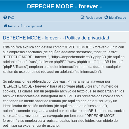
DEPECHE MODE - forever -
FAQ
Registrarse
Identificarse
Inicio
Índice general
DEPECHE MODE - forever - - Política de privacidad
Esta política explica con detalle cómo “DEPECHE MODE - forever -” junto con
sus empresas asociadas (de aquí en adelante “nosotros”, “nos”, “nuestro”,
“DEPECHE MODE - forever -”, “https://depechemode.es”) y phpBB (de aquí en
adelante “ellos”, “sus”, “software phpBB”, “www.phpbb.com”, “phpBB Limited”,
“phpBB Teams”) emplean cualquier información obtenida durante cualquier
sesión de uso por usted (de aquí en adelante “su información”).
Su información es obtenida por dos vías. Primeramente, navegar por
“DEPECHE MODE - forever -” hará al software phpBB crear un número de
cookies, las cuales son un pequeño archivo de texto que se descargan en los
archivos temporales del navegador de su PC. Las primeras dos cookies sólo
contienen un identificador de usuario (de aquí en adelante “user-id”) y un
identificador de sesión anónima (de aquí en adelante “session-id”),
automáticamente asignada a usted por el software phpBB. Una tercera cookie
se creará una vez que haya navegado por temas en “DEPECHE MODE -
forever -” y se emplea para registrar cuales han sido leídos, con objeto de
optimizar su experiencia de usuario.