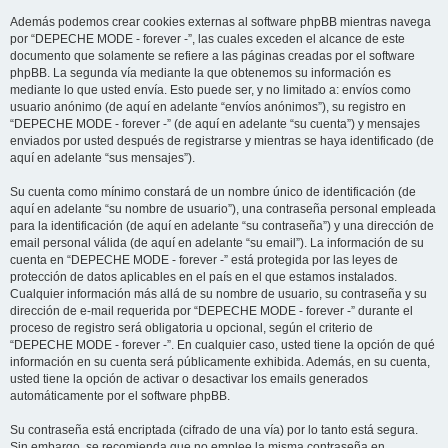
Además podemos crear cookies externas al software phpBB mientras navega
por “DEPECHE MODE - forever -”, las cuales exceden el alcance de este
documento que solamente se refiere a las páginas creadas por el software
phpBB. La segunda vía mediante la que obtenemos su información es
mediante lo que usted envía. Esto puede ser, y no limitado a: envíos como
usuario anónimo (de aquí en adelante “envíos anónimos”), su registro en
“DEPECHE MODE - forever -” (de aquí en adelante “su cuenta”) y mensajes
enviados por usted después de registrarse y mientras se haya identificado (de
aquí en adelante “sus mensajes”).
Su cuenta como mínimo constará de un nombre único de identificación (de
aquí en adelante “su nombre de usuario”), una contraseña personal empleada
para la identificación (de aquí en adelante “su contraseña”) y una dirección de
email personal válida (de aquí en adelante “su email”). La información de su
cuenta en “DEPECHE MODE - forever -” está protegida por las leyes de
protección de datos aplicables en el país en el que estamos instalados.
Cualquier información más allá de su nombre de usuario, su contraseña y su
dirección de e-mail requerida por “DEPECHE MODE - forever -” durante el
proceso de registro será obligatoria u opcional, según el criterio de
“DEPECHE MODE - forever -”. En cualquier caso, usted tiene la opción de qué
información en su cuenta será públicamente exhibida. Además, en su cuenta,
usted tiene la opción de activar o desactivar los emails generados
automáticamente por el software phpBB.
Su contraseña está encriptada (cifrado de una vía) por lo tanto está segura.
Sin embargo, se recomienda que no emplee la misma contraseña en