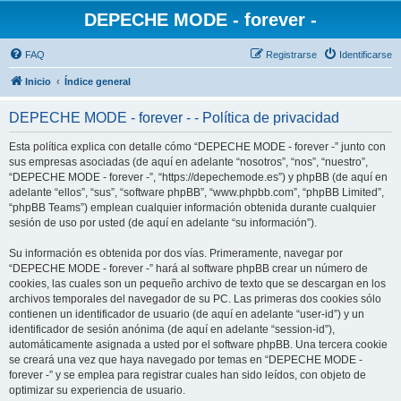
DEPECHE MODE - forever -
FAQ
Registrarse
Identificarse
Inicio
Índice general
DEPECHE MODE - forever - - Política de privacidad
Esta política explica con detalle cómo “DEPECHE MODE - forever -” junto con
sus empresas asociadas (de aquí en adelante “nosotros”, “nos”, “nuestro”,
“DEPECHE MODE - forever -”, “https://depechemode.es”) y phpBB (de aquí en
adelante “ellos”, “sus”, “software phpBB”, “www.phpbb.com”, “phpBB Limited”,
“phpBB Teams”) emplean cualquier información obtenida durante cualquier
sesión de uso por usted (de aquí en adelante “su información”).
Su información es obtenida por dos vías. Primeramente, navegar por
“DEPECHE MODE - forever -” hará al software phpBB crear un número de
cookies, las cuales son un pequeño archivo de texto que se descargan en los
archivos temporales del navegador de su PC. Las primeras dos cookies sólo
contienen un identificador de usuario (de aquí en adelante “user-id”) y un
identificador de sesión anónima (de aquí en adelante “session-id”),
automáticamente asignada a usted por el software phpBB. Una tercera cookie
se creará una vez que haya navegado por temas en “DEPECHE MODE -
forever -” y se emplea para registrar cuales han sido leídos, con objeto de
optimizar su experiencia de usuario.