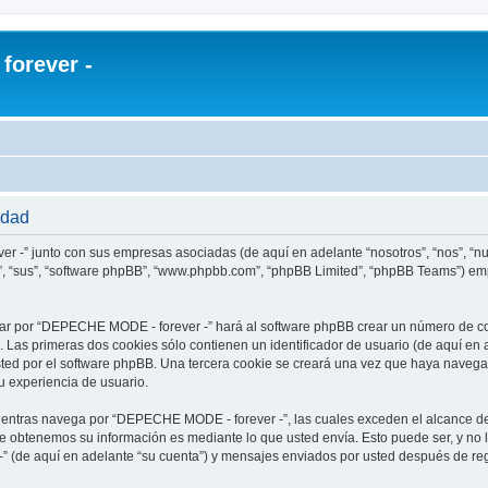
orever -
idad
r -” junto con sus empresas asociadas (de aquí en adelante “nosotros”, “nos”, “
s”, “sus”, “software phpBB”, “www.phpbb.com”, “phpBB Limited”, “phpBB Teams”) em
ar por “DEPECHE MODE - forever -” hará al software phpBB crear un número de co
Las primeras dos cookies sólo contienen un identificador de usuario (de aquí en a
usted por el software phpBB. Una tercera cookie se creará una vez que haya nav
su experiencia de usuario.
ntras navega por “DEPECHE MODE - forever -”, las cuales exceden el alcance de
e obtenemos su información es mediante lo que usted envía. Esto puede ser, y no 
 (de aquí en adelante “su cuenta”) y mensajes enviados por usted después de regi