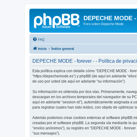
DEPECHE MODE - f
Foro sobre Depeche Mode
FAQ
Inicio
Índice general
DEPECHE MODE - forever - - Política de privac
Esta política explica con detalle cómo “DEPECHE MODE - foreve
“https://depechemode.es”) y phpBB (de aquí en adelante “ello
de uso por usted (de aquí en adelante “su información”).
Su información es obtenida por dos vías. Primeramente, naveg
descargan en los archivos temporales del navegador de su PC. 
aquí en adelante “session-id”), automáticamente asignada a 
para registrar cuales han sido leídos, con objeto de optimizar 
Además podemos crear cookies externas al software phpBB mie
creadas por el software phpBB. La segunda vía mediante la qu
“envíos anónimos”), su registro en “DEPECHE MODE - forever -”
“sus mensajes”).