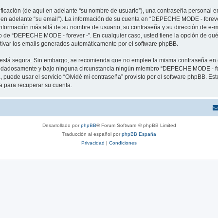
cación (de aquí en adelante “su nombre de usuario”), una contraseña personal em
í en adelante “su email”). La información de su cuenta en “DEPECHE MODE - forever
 información más allá de su nombre de usuario, su contraseña y su dirección de e
erio de “DEPECHE MODE - forever -”. En cualquier caso, usted tiene la opción de q
ctivar los emails generados automáticamente por el software phpBB.
to está segura. Sin embargo, se recomienda que no emplee la misma contraseña en 
idadosamente y bajo ninguna circunstancia ningún miembro “DEPECHE MODE - forev
 puede usar el servicio “Olvidé mi contraseña” provisto por el software phpBB. Est
 para recuperar su cuenta.
Desarrollado por
phpBB
® Forum Software © phpBB Limited
Traducción al español por
phpBB España
Privacidad
|
Condiciones