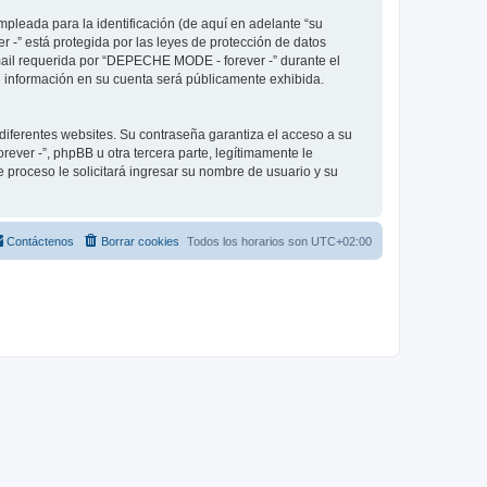
pleada para la identificación (de aquí en adelante “su
 -” está protegida por las leyes de protección de datos
-mail requerida por “DEPECHE MODE - forever -” durante el
ué información en su cuenta será públicamente exhibida.
diferentes websites. Su contraseña garantiza el acceso a su
er -”, phpBB u otra tercera parte, legítimamente le
e proceso le solicitará ingresar su nombre de usuario y su
Contáctenos
Borrar cookies
Todos los horarios son
UTC+02:00