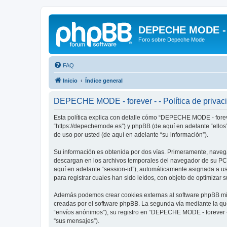
DEPECHE MODE - f
Foro sobre Depeche Mode
FAQ
Inicio
Índice general
DEPECHE MODE - forever - - Política de privac
Esta política explica con detalle cómo “DEPECHE MODE - foreve
“https://depechemode.es”) y phpBB (de aquí en adelante “ello
de uso por usted (de aquí en adelante “su información”).
Su información es obtenida por dos vías. Primeramente, naveg
descargan en los archivos temporales del navegador de su PC. 
aquí en adelante “session-id”), automáticamente asignada a 
para registrar cuales han sido leídos, con objeto de optimizar 
Además podemos crear cookies externas al software phpBB mie
creadas por el software phpBB. La segunda vía mediante la qu
“envíos anónimos”), su registro en “DEPECHE MODE - forever -”
“sus mensajes”).