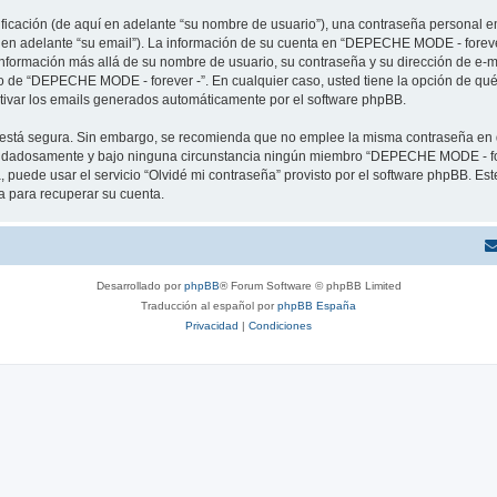
cación (de aquí en adelante “su nombre de usuario”), una contraseña personal em
í en adelante “su email”). La información de su cuenta en “DEPECHE MODE - forever
 información más allá de su nombre de usuario, su contraseña y su dirección de e
erio de “DEPECHE MODE - forever -”. En cualquier caso, usted tiene la opción de q
ctivar los emails generados automáticamente por el software phpBB.
to está segura. Sin embargo, se recomienda que no emplee la misma contraseña en 
idadosamente y bajo ninguna circunstancia ningún miembro “DEPECHE MODE - forev
 puede usar el servicio “Olvidé mi contraseña” provisto por el software phpBB. Est
 para recuperar su cuenta.
Desarrollado por
phpBB
® Forum Software © phpBB Limited
Traducción al español por
phpBB España
Privacidad
|
Condiciones