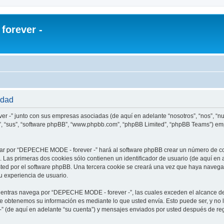
orever -
idad
r -” junto con sus empresas asociadas (de aquí en adelante “nosotros”, “nos”, “
s”, “sus”, “software phpBB”, “www.phpbb.com”, “phpBB Limited”, “phpBB Teams”) em
ar por “DEPECHE MODE - forever -” hará al software phpBB crear un número de co
Las primeras dos cookies sólo contienen un identificador de usuario (de aquí en a
usted por el software phpBB. Una tercera cookie se creará una vez que haya nav
su experiencia de usuario.
ntras navega por “DEPECHE MODE - forever -”, las cuales exceden el alcance de
e obtenemos su información es mediante lo que usted envía. Esto puede ser, y no 
 (de aquí en adelante “su cuenta”) y mensajes enviados por usted después de regi