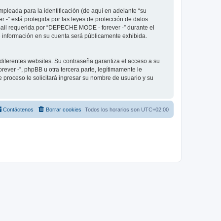
pleada para la identificación (de aquí en adelante “su
 -” está protegida por las leyes de protección de datos
-mail requerida por “DEPECHE MODE - forever -” durante el
ué información en su cuenta será públicamente exhibida.
diferentes websites. Su contraseña garantiza el acceso a su
er -”, phpBB u otra tercera parte, legítimamente le
e proceso le solicitará ingresar su nombre de usuario y su
Contáctenos
Borrar cookies
Todos los horarios son
UTC+02:00