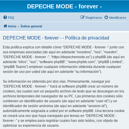
DEPECHE MODE - forever -
FAQ
Registrarse
Identificarse
Inicio
Índice general
DEPECHE MODE - forever - - Política de privacidad
Esta política explica con detalle cómo “DEPECHE MODE - forever -” junto con
sus empresas asociadas (de aquí en adelante “nosotros”, “nos”, “nuestro”,
“DEPECHE MODE - forever -”, “https://depechemode.es”) y phpBB (de aquí en
adelante “ellos”, “sus”, “software phpBB”, “www.phpbb.com”, “phpBB Limited”,
“phpBB Teams”) emplean cualquier información obtenida durante cualquier
sesión de uso por usted (de aquí en adelante “su información”).
Su información es obtenida por dos vías. Primeramente, navegar por
“DEPECHE MODE - forever -” hará al software phpBB crear un número de
cookies, las cuales son un pequeño archivo de texto que se descargan en los
archivos temporales del navegador de su PC. Las primeras dos cookies sólo
contienen un identificador de usuario (de aquí en adelante “user-id”) y un
identificador de sesión anónima (de aquí en adelante “session-id”),
automáticamente asignada a usted por el software phpBB. Una tercera cookie
se creará una vez que haya navegado por temas en “DEPECHE MODE -
forever -” y se emplea para registrar cuales han sido leídos, con objeto de
optimizar su experiencia de usuario.