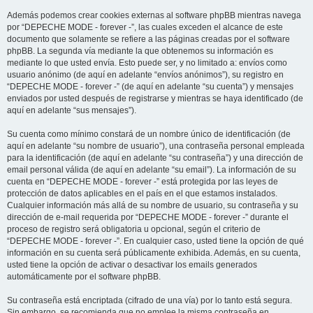
Además podemos crear cookies externas al software phpBB mientras navega
por “DEPECHE MODE - forever -”, las cuales exceden el alcance de este
documento que solamente se refiere a las páginas creadas por el software
phpBB. La segunda vía mediante la que obtenemos su información es
mediante lo que usted envía. Esto puede ser, y no limitado a: envíos como
usuario anónimo (de aquí en adelante “envíos anónimos”), su registro en
“DEPECHE MODE - forever -” (de aquí en adelante “su cuenta”) y mensajes
enviados por usted después de registrarse y mientras se haya identificado (de
aquí en adelante “sus mensajes”).
Su cuenta como mínimo constará de un nombre único de identificación (de
aquí en adelante “su nombre de usuario”), una contraseña personal empleada
para la identificación (de aquí en adelante “su contraseña”) y una dirección de
email personal válida (de aquí en adelante “su email”). La información de su
cuenta en “DEPECHE MODE - forever -” está protegida por las leyes de
protección de datos aplicables en el país en el que estamos instalados.
Cualquier información más allá de su nombre de usuario, su contraseña y su
dirección de e-mail requerida por “DEPECHE MODE - forever -” durante el
proceso de registro será obligatoria u opcional, según el criterio de
“DEPECHE MODE - forever -”. En cualquier caso, usted tiene la opción de qué
información en su cuenta será públicamente exhibida. Además, en su cuenta,
usted tiene la opción de activar o desactivar los emails generados
automáticamente por el software phpBB.
Su contraseña está encriptada (cifrado de una vía) por lo tanto está segura.
Sin embargo, se recomienda que no emplee la misma contraseña en