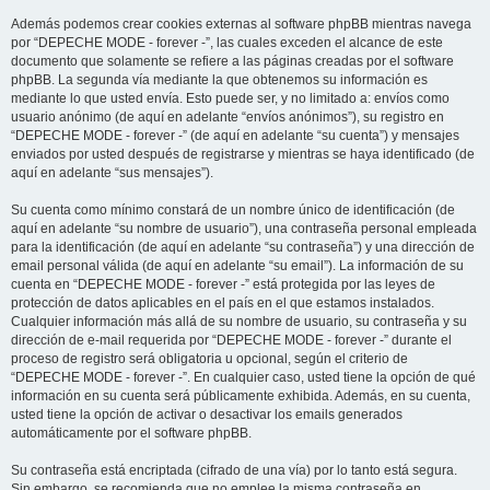
Además podemos crear cookies externas al software phpBB mientras navega
por “DEPECHE MODE - forever -”, las cuales exceden el alcance de este
documento que solamente se refiere a las páginas creadas por el software
phpBB. La segunda vía mediante la que obtenemos su información es
mediante lo que usted envía. Esto puede ser, y no limitado a: envíos como
usuario anónimo (de aquí en adelante “envíos anónimos”), su registro en
“DEPECHE MODE - forever -” (de aquí en adelante “su cuenta”) y mensajes
enviados por usted después de registrarse y mientras se haya identificado (de
aquí en adelante “sus mensajes”).
Su cuenta como mínimo constará de un nombre único de identificación (de
aquí en adelante “su nombre de usuario”), una contraseña personal empleada
para la identificación (de aquí en adelante “su contraseña”) y una dirección de
email personal válida (de aquí en adelante “su email”). La información de su
cuenta en “DEPECHE MODE - forever -” está protegida por las leyes de
protección de datos aplicables en el país en el que estamos instalados.
Cualquier información más allá de su nombre de usuario, su contraseña y su
dirección de e-mail requerida por “DEPECHE MODE - forever -” durante el
proceso de registro será obligatoria u opcional, según el criterio de
“DEPECHE MODE - forever -”. En cualquier caso, usted tiene la opción de qué
información en su cuenta será públicamente exhibida. Además, en su cuenta,
usted tiene la opción de activar o desactivar los emails generados
automáticamente por el software phpBB.
Su contraseña está encriptada (cifrado de una vía) por lo tanto está segura.
Sin embargo, se recomienda que no emplee la misma contraseña en