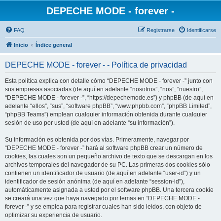
DEPECHE MODE - forever -
FAQ
Registrarse
Identificarse
Inicio
Índice general
DEPECHE MODE - forever - - Política de privacidad
Esta política explica con detalle cómo “DEPECHE MODE - forever -” junto con
sus empresas asociadas (de aquí en adelante “nosotros”, “nos”, “nuestro”,
“DEPECHE MODE - forever -”, “https://depechemode.es”) y phpBB (de aquí en
adelante “ellos”, “sus”, “software phpBB”, “www.phpbb.com”, “phpBB Limited”,
“phpBB Teams”) emplean cualquier información obtenida durante cualquier
sesión de uso por usted (de aquí en adelante “su información”).
Su información es obtenida por dos vías. Primeramente, navegar por
“DEPECHE MODE - forever -” hará al software phpBB crear un número de
cookies, las cuales son un pequeño archivo de texto que se descargan en los
archivos temporales del navegador de su PC. Las primeras dos cookies sólo
contienen un identificador de usuario (de aquí en adelante “user-id”) y un
identificador de sesión anónima (de aquí en adelante “session-id”),
automáticamente asignada a usted por el software phpBB. Una tercera cookie
se creará una vez que haya navegado por temas en “DEPECHE MODE -
forever -” y se emplea para registrar cuales han sido leídos, con objeto de
optimizar su experiencia de usuario.