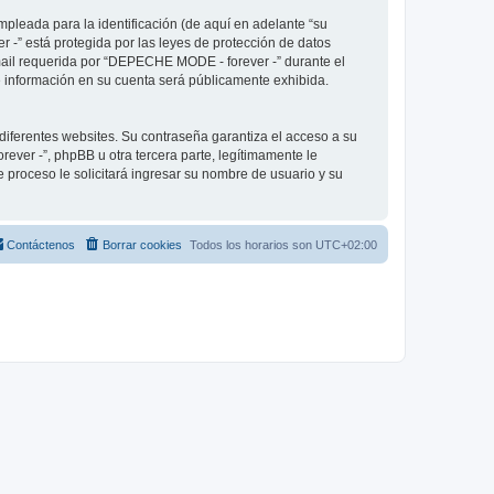
pleada para la identificación (de aquí en adelante “su
 -” está protegida por las leyes de protección de datos
-mail requerida por “DEPECHE MODE - forever -” durante el
ué información en su cuenta será públicamente exhibida.
diferentes websites. Su contraseña garantiza el acceso a su
er -”, phpBB u otra tercera parte, legítimamente le
e proceso le solicitará ingresar su nombre de usuario y su
Contáctenos
Borrar cookies
Todos los horarios son
UTC+02:00