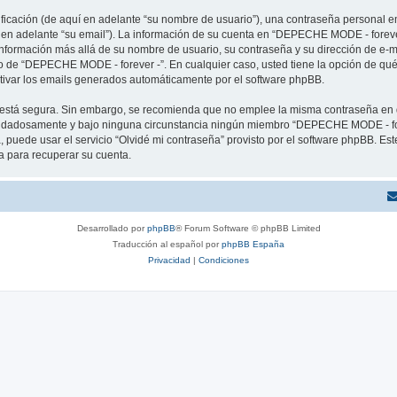
cación (de aquí en adelante “su nombre de usuario”), una contraseña personal em
í en adelante “su email”). La información de su cuenta en “DEPECHE MODE - forever
 información más allá de su nombre de usuario, su contraseña y su dirección de e
erio de “DEPECHE MODE - forever -”. En cualquier caso, usted tiene la opción de q
ctivar los emails generados automáticamente por el software phpBB.
to está segura. Sin embargo, se recomienda que no emplee la misma contraseña en 
idadosamente y bajo ninguna circunstancia ningún miembro “DEPECHE MODE - forev
 puede usar el servicio “Olvidé mi contraseña” provisto por el software phpBB. Est
 para recuperar su cuenta.
Desarrollado por
phpBB
® Forum Software © phpBB Limited
Traducción al español por
phpBB España
Privacidad
|
Condiciones