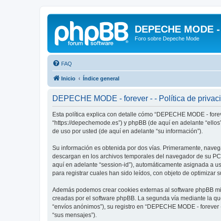
DEPECHE MODE - f
Foro sobre Depeche Mode
FAQ
Inicio
Índice general
DEPECHE MODE - forever - - Política de privac
Esta política explica con detalle cómo “DEPECHE MODE - foreve
“https://depechemode.es”) y phpBB (de aquí en adelante “ello
de uso por usted (de aquí en adelante “su información”).
Su información es obtenida por dos vías. Primeramente, naveg
descargan en los archivos temporales del navegador de su PC. 
aquí en adelante “session-id”), automáticamente asignada a 
para registrar cuales han sido leídos, con objeto de optimizar 
Además podemos crear cookies externas al software phpBB mie
creadas por el software phpBB. La segunda vía mediante la qu
“envíos anónimos”), su registro en “DEPECHE MODE - forever -”
“sus mensajes”).