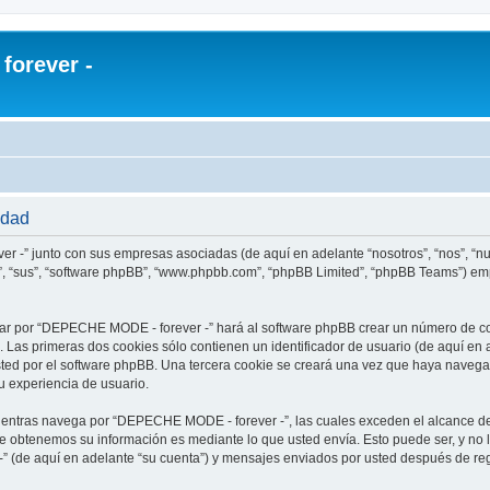
orever -
idad
r -” junto con sus empresas asociadas (de aquí en adelante “nosotros”, “nos”, “
s”, “sus”, “software phpBB”, “www.phpbb.com”, “phpBB Limited”, “phpBB Teams”) em
ar por “DEPECHE MODE - forever -” hará al software phpBB crear un número de co
Las primeras dos cookies sólo contienen un identificador de usuario (de aquí en a
usted por el software phpBB. Una tercera cookie se creará una vez que haya nav
su experiencia de usuario.
ntras navega por “DEPECHE MODE - forever -”, las cuales exceden el alcance de
e obtenemos su información es mediante lo que usted envía. Esto puede ser, y no 
 (de aquí en adelante “su cuenta”) y mensajes enviados por usted después de regi