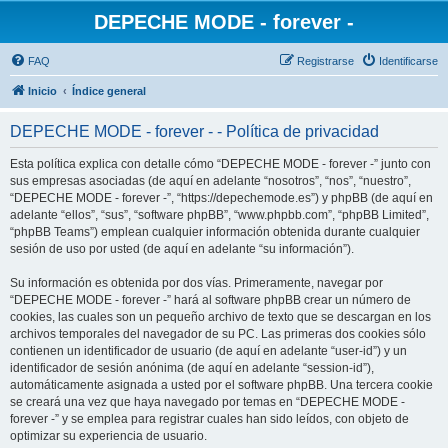
DEPECHE MODE - forever -
FAQ
Registrarse
Identificarse
Inicio
Índice general
DEPECHE MODE - forever - - Política de privacidad
Esta política explica con detalle cómo “DEPECHE MODE - forever -” junto con
sus empresas asociadas (de aquí en adelante “nosotros”, “nos”, “nuestro”,
“DEPECHE MODE - forever -”, “https://depechemode.es”) y phpBB (de aquí en
adelante “ellos”, “sus”, “software phpBB”, “www.phpbb.com”, “phpBB Limited”,
“phpBB Teams”) emplean cualquier información obtenida durante cualquier
sesión de uso por usted (de aquí en adelante “su información”).
Su información es obtenida por dos vías. Primeramente, navegar por
“DEPECHE MODE - forever -” hará al software phpBB crear un número de
cookies, las cuales son un pequeño archivo de texto que se descargan en los
archivos temporales del navegador de su PC. Las primeras dos cookies sólo
contienen un identificador de usuario (de aquí en adelante “user-id”) y un
identificador de sesión anónima (de aquí en adelante “session-id”),
automáticamente asignada a usted por el software phpBB. Una tercera cookie
se creará una vez que haya navegado por temas en “DEPECHE MODE -
forever -” y se emplea para registrar cuales han sido leídos, con objeto de
optimizar su experiencia de usuario.