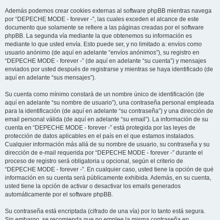
Además podemos crear cookies externas al software phpBB mientras navega
por “DEPECHE MODE - forever -”, las cuales exceden el alcance de este
documento que solamente se refiere a las páginas creadas por el software
phpBB. La segunda vía mediante la que obtenemos su información es
mediante lo que usted envía. Esto puede ser, y no limitado a: envíos como
usuario anónimo (de aquí en adelante “envíos anónimos”), su registro en
“DEPECHE MODE - forever -” (de aquí en adelante “su cuenta”) y mensajes
enviados por usted después de registrarse y mientras se haya identificado (de
aquí en adelante “sus mensajes”).
Su cuenta como mínimo constará de un nombre único de identificación (de
aquí en adelante “su nombre de usuario”), una contraseña personal empleada
para la identificación (de aquí en adelante “su contraseña”) y una dirección de
email personal válida (de aquí en adelante “su email”). La información de su
cuenta en “DEPECHE MODE - forever -” está protegida por las leyes de
protección de datos aplicables en el país en el que estamos instalados.
Cualquier información más allá de su nombre de usuario, su contraseña y su
dirección de e-mail requerida por “DEPECHE MODE - forever -” durante el
proceso de registro será obligatoria u opcional, según el criterio de
“DEPECHE MODE - forever -”. En cualquier caso, usted tiene la opción de qué
información en su cuenta será públicamente exhibida. Además, en su cuenta,
usted tiene la opción de activar o desactivar los emails generados
automáticamente por el software phpBB.
Su contraseña está encriptada (cifrado de una vía) por lo tanto está segura.
Sin embargo, se recomienda que no emplee la misma contraseña en