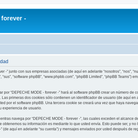
orever -
idad
r -” junto con sus empresas asociadas (de aquí en adelante “nosotros”, “nos”, “
s”, “sus”, “software phpBB”, “www.phpbb.com”, “phpBB Limited”, “phpBB Teams”) em
ar por “DEPECHE MODE - forever -” hará al software phpBB crear un número de co
Las primeras dos cookies sólo contienen un identificador de usuario (de aquí en a
usted por el software phpBB. Una tercera cookie se creará una vez que haya nav
su experiencia de usuario.
ntras navega por “DEPECHE MODE - forever -”, las cuales exceden el alcance de
e obtenemos su información es mediante lo que usted envía. Esto puede ser, y no 
 (de aquí en adelante “su cuenta”) y mensajes enviados por usted después de regi