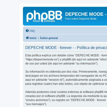
DEPECHE MODE - f
Foro sobre Depeche Mode
FAQ
Inicio
Índice general
DEPECHE MODE - forever - - Política de privac
Esta política explica con detalle cómo “DEPECHE MODE - foreve
“https://depechemode.es”) y phpBB (de aquí en adelante “ello
de uso por usted (de aquí en adelante “su información”).
Su información es obtenida por dos vías. Primeramente, naveg
descargan en los archivos temporales del navegador de su PC. 
aquí en adelante “session-id”), automáticamente asignada a 
para registrar cuales han sido leídos, con objeto de optimizar 
Además podemos crear cookies externas al software phpBB mie
creadas por el software phpBB. La segunda vía mediante la qu
“envíos anónimos”), su registro en “DEPECHE MODE - forever -”
“sus mensajes”).