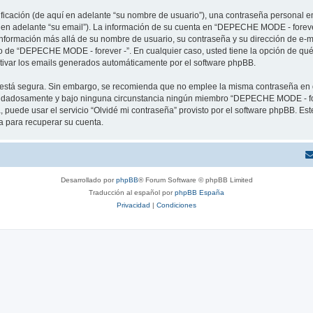
cación (de aquí en adelante “su nombre de usuario”), una contraseña personal em
í en adelante “su email”). La información de su cuenta en “DEPECHE MODE - forever
 información más allá de su nombre de usuario, su contraseña y su dirección de e
erio de “DEPECHE MODE - forever -”. En cualquier caso, usted tiene la opción de q
ctivar los emails generados automáticamente por el software phpBB.
to está segura. Sin embargo, se recomienda que no emplee la misma contraseña en 
idadosamente y bajo ninguna circunstancia ningún miembro “DEPECHE MODE - forev
 puede usar el servicio “Olvidé mi contraseña” provisto por el software phpBB. Est
 para recuperar su cuenta.
Desarrollado por
phpBB
® Forum Software © phpBB Limited
Traducción al español por
phpBB España
Privacidad
|
Condiciones