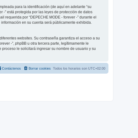
pleada para la identificación (de aquí en adelante “su
 -” está protegida por las leyes de protección de datos
-mail requerida por “DEPECHE MODE - forever -” durante el
ué información en su cuenta será públicamente exhibida.
diferentes websites. Su contraseña garantiza el acceso a su
er -”, phpBB u otra tercera parte, legítimamente le
e proceso le solicitará ingresar su nombre de usuario y su
Contáctenos
Borrar cookies
Todos los horarios son
UTC+02:00