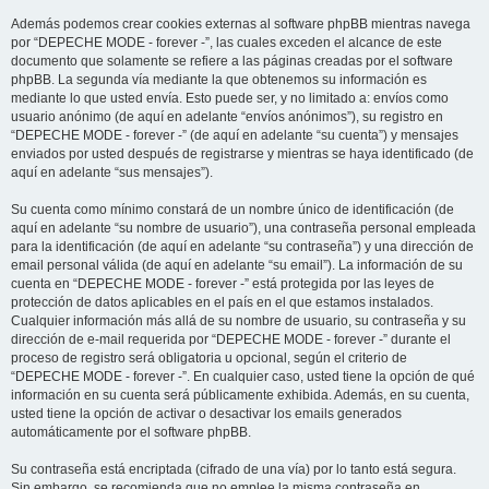
Además podemos crear cookies externas al software phpBB mientras navega
por “DEPECHE MODE - forever -”, las cuales exceden el alcance de este
documento que solamente se refiere a las páginas creadas por el software
phpBB. La segunda vía mediante la que obtenemos su información es
mediante lo que usted envía. Esto puede ser, y no limitado a: envíos como
usuario anónimo (de aquí en adelante “envíos anónimos”), su registro en
“DEPECHE MODE - forever -” (de aquí en adelante “su cuenta”) y mensajes
enviados por usted después de registrarse y mientras se haya identificado (de
aquí en adelante “sus mensajes”).
Su cuenta como mínimo constará de un nombre único de identificación (de
aquí en adelante “su nombre de usuario”), una contraseña personal empleada
para la identificación (de aquí en adelante “su contraseña”) y una dirección de
email personal válida (de aquí en adelante “su email”). La información de su
cuenta en “DEPECHE MODE - forever -” está protegida por las leyes de
protección de datos aplicables en el país en el que estamos instalados.
Cualquier información más allá de su nombre de usuario, su contraseña y su
dirección de e-mail requerida por “DEPECHE MODE - forever -” durante el
proceso de registro será obligatoria u opcional, según el criterio de
“DEPECHE MODE - forever -”. En cualquier caso, usted tiene la opción de qué
información en su cuenta será públicamente exhibida. Además, en su cuenta,
usted tiene la opción de activar o desactivar los emails generados
automáticamente por el software phpBB.
Su contraseña está encriptada (cifrado de una vía) por lo tanto está segura.
Sin embargo, se recomienda que no emplee la misma contraseña en