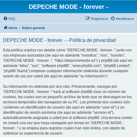
DEPECHE MODE - forever -
FAQ
Registrarse
Identificarse
Inicio
Índice general
DEPECHE MODE - forever - - Política de privacidad
Esta política explica con detalle cómo “DEPECHE MODE - forever -” junto con
sus empresas asociadas (de aquí en adelante “nosotros”, “nos”, “nuestro”,
“DEPECHE MODE - forever -”, “https://depechemode.es”) y phpBB (de aquí en
adelante “ellos”, “sus”, “software phpBB”, “www.phpbb.com”, “phpBB Limited”,
“phpBB Teams”) emplean cualquier información obtenida durante cualquier
sesión de uso por usted (de aquí en adelante “su información”).
Su información es obtenida por dos vías. Primeramente, navegar por
“DEPECHE MODE - forever -” hará al software phpBB crear un número de
cookies, las cuales son un pequeño archivo de texto que se descargan en los
archivos temporales del navegador de su PC. Las primeras dos cookies sólo
contienen un identificador de usuario (de aquí en adelante “user-id”) y un
identificador de sesión anónima (de aquí en adelante “session-id”),
automáticamente asignada a usted por el software phpBB. Una tercera cookie
se creará una vez que haya navegado por temas en “DEPECHE MODE -
forever -” y se emplea para registrar cuales han sido leídos, con objeto de
optimizar su experiencia de usuario.