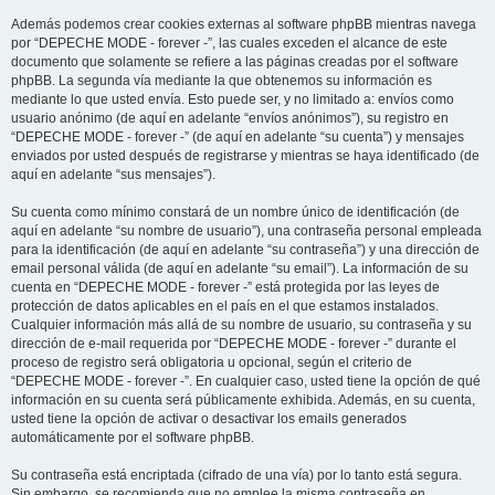
Además podemos crear cookies externas al software phpBB mientras navega
por “DEPECHE MODE - forever -”, las cuales exceden el alcance de este
documento que solamente se refiere a las páginas creadas por el software
phpBB. La segunda vía mediante la que obtenemos su información es
mediante lo que usted envía. Esto puede ser, y no limitado a: envíos como
usuario anónimo (de aquí en adelante “envíos anónimos”), su registro en
“DEPECHE MODE - forever -” (de aquí en adelante “su cuenta”) y mensajes
enviados por usted después de registrarse y mientras se haya identificado (de
aquí en adelante “sus mensajes”).
Su cuenta como mínimo constará de un nombre único de identificación (de
aquí en adelante “su nombre de usuario”), una contraseña personal empleada
para la identificación (de aquí en adelante “su contraseña”) y una dirección de
email personal válida (de aquí en adelante “su email”). La información de su
cuenta en “DEPECHE MODE - forever -” está protegida por las leyes de
protección de datos aplicables en el país en el que estamos instalados.
Cualquier información más allá de su nombre de usuario, su contraseña y su
dirección de e-mail requerida por “DEPECHE MODE - forever -” durante el
proceso de registro será obligatoria u opcional, según el criterio de
“DEPECHE MODE - forever -”. En cualquier caso, usted tiene la opción de qué
información en su cuenta será públicamente exhibida. Además, en su cuenta,
usted tiene la opción de activar o desactivar los emails generados
automáticamente por el software phpBB.
Su contraseña está encriptada (cifrado de una vía) por lo tanto está segura.
Sin embargo, se recomienda que no emplee la misma contraseña en