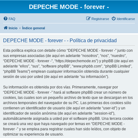
DEPECHE MODE - forever -
FAQ
Registrarse
Identificarse
Inicio
Índice general
DEPECHE MODE - forever - - Política de privacidad
Esta política explica con detalle cómo “DEPECHE MODE - forever -” junto con
sus empresas asociadas (de aquí en adelante “nosotros”, “nos”, “nuestro”,
“DEPECHE MODE - forever -”, “https://depechemode.es”) y phpBB (de aquí en
adelante “ellos”, “sus”, “software phpBB”, “www.phpbb.com”, “phpBB Limited”,
“phpBB Teams”) emplean cualquier información obtenida durante cualquier
sesión de uso por usted (de aquí en adelante “su información”).
Su información es obtenida por dos vías. Primeramente, navegar por
“DEPECHE MODE - forever -” hará al software phpBB crear un número de
cookies, las cuales son un pequeño archivo de texto que se descargan en los
archivos temporales del navegador de su PC. Las primeras dos cookies sólo
contienen un identificador de usuario (de aquí en adelante “user-id”) y un
identificador de sesión anónima (de aquí en adelante “session-id”),
automáticamente asignada a usted por el software phpBB. Una tercera cookie
se creará una vez que haya navegado por temas en “DEPECHE MODE -
forever -” y se emplea para registrar cuales han sido leídos, con objeto de
optimizar su experiencia de usuario.