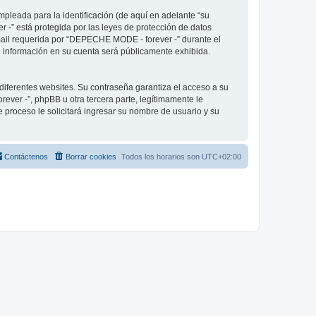
pleada para la identificación (de aquí en adelante “su
 -” está protegida por las leyes de protección de datos
-mail requerida por “DEPECHE MODE - forever -” durante el
ué información en su cuenta será públicamente exhibida.
diferentes websites. Su contraseña garantiza el acceso a su
er -”, phpBB u otra tercera parte, legítimamente le
e proceso le solicitará ingresar su nombre de usuario y su
Contáctenos
Borrar cookies
Todos los horarios son
UTC+02:00