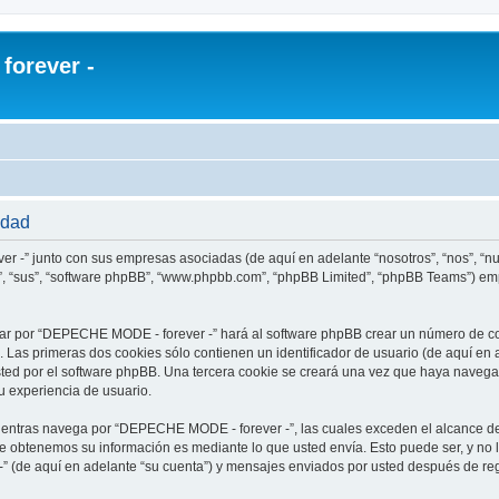
orever -
idad
r -” junto con sus empresas asociadas (de aquí en adelante “nosotros”, “nos”, “
s”, “sus”, “software phpBB”, “www.phpbb.com”, “phpBB Limited”, “phpBB Teams”) em
ar por “DEPECHE MODE - forever -” hará al software phpBB crear un número de co
Las primeras dos cookies sólo contienen un identificador de usuario (de aquí en a
usted por el software phpBB. Una tercera cookie se creará una vez que haya nav
su experiencia de usuario.
ntras navega por “DEPECHE MODE - forever -”, las cuales exceden el alcance de
e obtenemos su información es mediante lo que usted envía. Esto puede ser, y no 
 (de aquí en adelante “su cuenta”) y mensajes enviados por usted después de regi