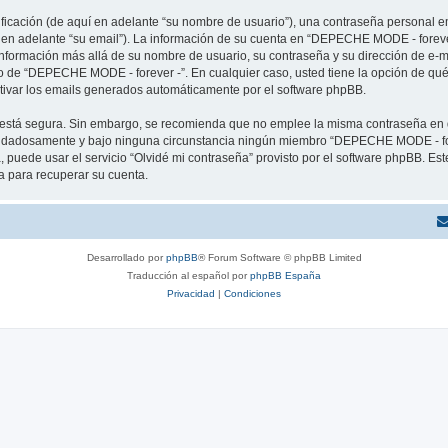
cación (de aquí en adelante “su nombre de usuario”), una contraseña personal em
í en adelante “su email”). La información de su cuenta en “DEPECHE MODE - forever
 información más allá de su nombre de usuario, su contraseña y su dirección de e
erio de “DEPECHE MODE - forever -”. En cualquier caso, usted tiene la opción de q
ctivar los emails generados automáticamente por el software phpBB.
to está segura. Sin embargo, se recomienda que no emplee la misma contraseña en 
idadosamente y bajo ninguna circunstancia ningún miembro “DEPECHE MODE - forev
 puede usar el servicio “Olvidé mi contraseña” provisto por el software phpBB. Est
 para recuperar su cuenta.
Desarrollado por
phpBB
® Forum Software © phpBB Limited
Traducción al español por
phpBB España
Privacidad
|
Condiciones