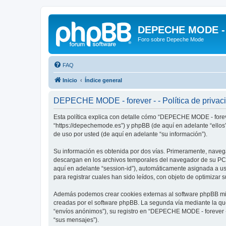
DEPECHE MODE - f
Foro sobre Depeche Mode
FAQ
Inicio
Índice general
DEPECHE MODE - forever - - Política de privac
Esta política explica con detalle cómo “DEPECHE MODE - foreve
“https://depechemode.es”) y phpBB (de aquí en adelante “ello
de uso por usted (de aquí en adelante “su información”).
Su información es obtenida por dos vías. Primeramente, naveg
descargan en los archivos temporales del navegador de su PC. 
aquí en adelante “session-id”), automáticamente asignada a 
para registrar cuales han sido leídos, con objeto de optimizar 
Además podemos crear cookies externas al software phpBB mie
creadas por el software phpBB. La segunda vía mediante la qu
“envíos anónimos”), su registro en “DEPECHE MODE - forever -”
“sus mensajes”).