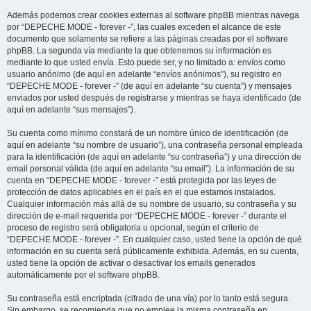
Además podemos crear cookies externas al software phpBB mientras navega
por “DEPECHE MODE - forever -”, las cuales exceden el alcance de este
documento que solamente se refiere a las páginas creadas por el software
phpBB. La segunda vía mediante la que obtenemos su información es
mediante lo que usted envía. Esto puede ser, y no limitado a: envíos como
usuario anónimo (de aquí en adelante “envíos anónimos”), su registro en
“DEPECHE MODE - forever -” (de aquí en adelante “su cuenta”) y mensajes
enviados por usted después de registrarse y mientras se haya identificado (de
aquí en adelante “sus mensajes”).
Su cuenta como mínimo constará de un nombre único de identificación (de
aquí en adelante “su nombre de usuario”), una contraseña personal empleada
para la identificación (de aquí en adelante “su contraseña”) y una dirección de
email personal válida (de aquí en adelante “su email”). La información de su
cuenta en “DEPECHE MODE - forever -” está protegida por las leyes de
protección de datos aplicables en el país en el que estamos instalados.
Cualquier información más allá de su nombre de usuario, su contraseña y su
dirección de e-mail requerida por “DEPECHE MODE - forever -” durante el
proceso de registro será obligatoria u opcional, según el criterio de
“DEPECHE MODE - forever -”. En cualquier caso, usted tiene la opción de qué
información en su cuenta será públicamente exhibida. Además, en su cuenta,
usted tiene la opción de activar o desactivar los emails generados
automáticamente por el software phpBB.
Su contraseña está encriptada (cifrado de una vía) por lo tanto está segura.
Sin embargo, se recomienda que no emplee la misma contraseña en