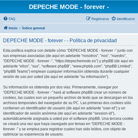
DEPECHE MODE - forever -
FAQ
Registrarse
Identificarse
Inicio
Índice general
DEPECHE MODE - forever - - Política de privacidad
Esta política explica con detalle cómo “DEPECHE MODE - forever -” junto con
sus empresas asociadas (de aquí en adelante “nosotros”, “nos”, “nuestro”,
“DEPECHE MODE - forever -”, “https://depechemode.es”) y phpBB (de aquí en
adelante “ellos”, “sus”, “software phpBB”, “www.phpbb.com”, “phpBB Limited”,
“phpBB Teams”) emplean cualquier información obtenida durante cualquier
sesión de uso por usted (de aquí en adelante “su información”).
Su información es obtenida por dos vías. Primeramente, navegar por
“DEPECHE MODE - forever -” hará al software phpBB crear un número de
cookies, las cuales son un pequeño archivo de texto que se descargan en los
archivos temporales del navegador de su PC. Las primeras dos cookies sólo
contienen un identificador de usuario (de aquí en adelante “user-id”) y un
identificador de sesión anónima (de aquí en adelante “session-id”),
automáticamente asignada a usted por el software phpBB. Una tercera cookie
se creará una vez que haya navegado por temas en “DEPECHE MODE -
forever -” y se emplea para registrar cuales han sido leídos, con objeto de
optimizar su experiencia de usuario.