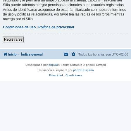
segundos y le permitirá un amplio acceso al sistema. La Administración del
Sitio puede además otorgar permisos adicionales a los usuarios registrados.
Antes de identificarse asegúrese de estar familiarizado con nuestros términos
de uso y políticas relacionadas. Por favor lea las reglas de los foros mientras
navega por el Sitio.
Condiciones de uso
|
Política de privacidad
Registrarse
Inicio
Índice general
Todos los horarios son
UTC+02:00
Desarrollado por
phpBB
® Forum Software © phpBB Limited
Traducción al español por
phpBB España
Privacidad
|
Condiciones