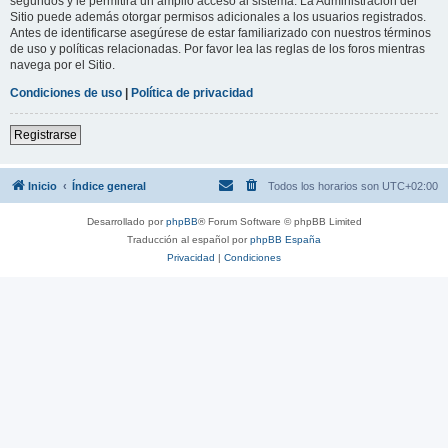
segundos y le permitirá un amplio acceso al sistema. La Administración del
Sitio puede además otorgar permisos adicionales a los usuarios registrados.
Antes de identificarse asegúrese de estar familiarizado con nuestros términos
de uso y políticas relacionadas. Por favor lea las reglas de los foros mientras
navega por el Sitio.
Condiciones de uso
|
Política de privacidad
Registrarse
Inicio
Índice general
Todos los horarios son
UTC+02:00
Desarrollado por
phpBB
® Forum Software © phpBB Limited
Traducción al español por
phpBB España
Privacidad
|
Condiciones