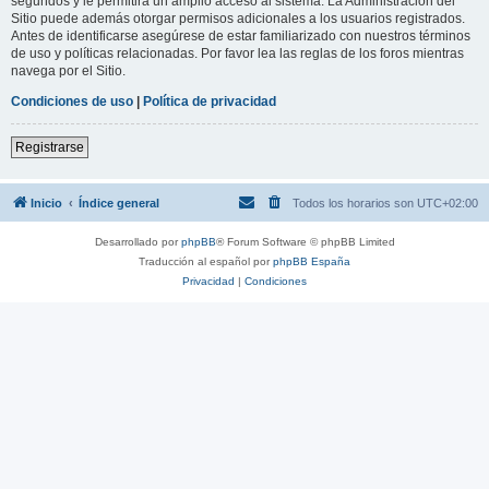
segundos y le permitirá un amplio acceso al sistema. La Administración del
Sitio puede además otorgar permisos adicionales a los usuarios registrados.
Antes de identificarse asegúrese de estar familiarizado con nuestros términos
de uso y políticas relacionadas. Por favor lea las reglas de los foros mientras
navega por el Sitio.
Condiciones de uso
|
Política de privacidad
Registrarse
Inicio
Índice general
Todos los horarios son
UTC+02:00
Desarrollado por
phpBB
® Forum Software © phpBB Limited
Traducción al español por
phpBB España
Privacidad
|
Condiciones