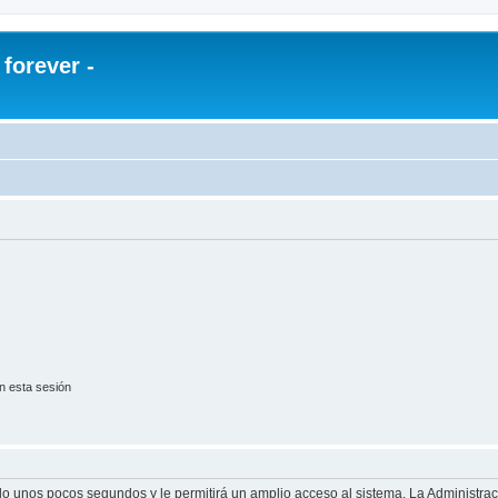
orever -
n esta sesión
olo unos pocos segundos y le permitirá un amplio acceso al sistema. La Administra