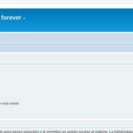
orever -
n esta sesión
olo unos pocos segundos y le permitirá un amplio acceso al sistema. La Administra