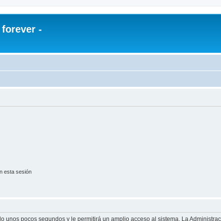
orever -
n esta sesión
olo unos pocos segundos y le permitirá un amplio acceso al sistema. La Administra