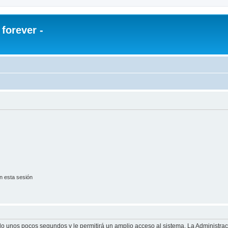
orever -
n esta sesión
olo unos pocos segundos y le permitirá un amplio acceso al sistema. La Administra