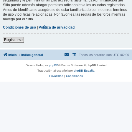
segundos y le permitirá un amplio acceso al sistema. La Administración del
Sitio puede además otorgar permisos adicionales a los usuarios registrados.
Antes de identificarse asegúrese de estar familiarizado con nuestros términos
de uso y políticas relacionadas. Por favor lea las reglas de los foros mientras
navega por el Sitio.
Condiciones de uso
|
Política de privacidad
Registrarse
Inicio
Índice general
Todos los horarios son
UTC+02:00
Desarrollado por
phpBB
® Forum Software © phpBB Limited
Traducción al español por
phpBB España
Privacidad
|
Condiciones