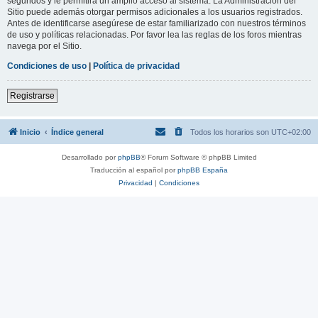
segundos y le permitirá un amplio acceso al sistema. La Administración del
Sitio puede además otorgar permisos adicionales a los usuarios registrados.
Antes de identificarse asegúrese de estar familiarizado con nuestros términos
de uso y políticas relacionadas. Por favor lea las reglas de los foros mientras
navega por el Sitio.
Condiciones de uso
|
Política de privacidad
Registrarse
Inicio
Índice general
Todos los horarios son
UTC+02:00
Desarrollado por
phpBB
® Forum Software © phpBB Limited
Traducción al español por
phpBB España
Privacidad
|
Condiciones