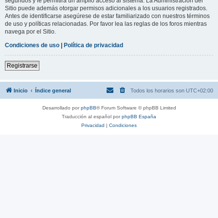
segundos y le permitirá un amplio acceso al sistema. La Administración del
Sitio puede además otorgar permisos adicionales a los usuarios registrados.
Antes de identificarse asegúrese de estar familiarizado con nuestros términos
de uso y políticas relacionadas. Por favor lea las reglas de los foros mientras
navega por el Sitio.
Condiciones de uso
|
Política de privacidad
Registrarse
Inicio
Índice general
Todos los horarios son
UTC+02:00
Desarrollado por
phpBB
® Forum Software © phpBB Limited
Traducción al español por
phpBB España
Privacidad
|
Condiciones