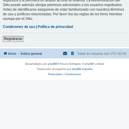
segundos y le permitirá un amplio acceso al sistema. La Administración del
Sitio puede además otorgar permisos adicionales a los usuarios registrados.
Antes de identificarse asegúrese de estar familiarizado con nuestros términos
de uso y políticas relacionadas. Por favor lea las reglas de los foros mientras
navega por el Sitio.
Condiciones de uso
|
Política de privacidad
Registrarse
Inicio
Índice general
Todos los horarios son
UTC+02:00
Desarrollado por
phpBB
® Forum Software © phpBB Limited
Traducción al español por
phpBB España
Privacidad
|
Condiciones