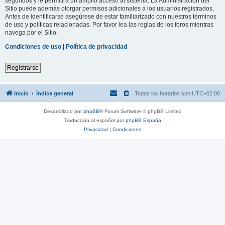
segundos y le permitirá un amplio acceso al sistema. La Administración del
Sitio puede además otorgar permisos adicionales a los usuarios registrados.
Antes de identificarse asegúrese de estar familiarizado con nuestros términos
de uso y políticas relacionadas. Por favor lea las reglas de los foros mientras
navega por el Sitio.
Condiciones de uso
|
Política de privacidad
Registrarse
Inicio
Índice general
Todos los horarios son
UTC+02:00
Desarrollado por
phpBB
® Forum Software © phpBB Limited
Traducción al español por
phpBB España
Privacidad
|
Condiciones