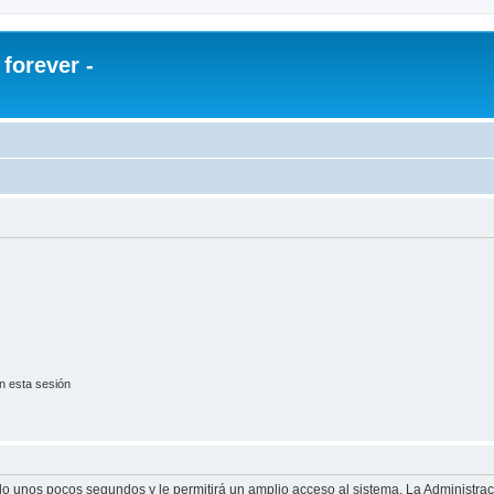
orever -
n esta sesión
olo unos pocos segundos y le permitirá un amplio acceso al sistema. La Administra