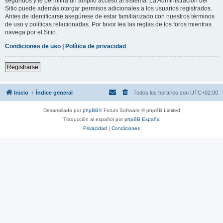
segundos y le permitirá un amplio acceso al sistema. La Administración del
Sitio puede además otorgar permisos adicionales a los usuarios registrados.
Antes de identificarse asegúrese de estar familiarizado con nuestros términos
de uso y políticas relacionadas. Por favor lea las reglas de los foros mientras
navega por el Sitio.
Condiciones de uso
|
Política de privacidad
Registrarse
Inicio
Índice general
Todos los horarios son
UTC+02:00
Desarrollado por
phpBB
® Forum Software © phpBB Limited
Traducción al español por
phpBB España
Privacidad
|
Condiciones