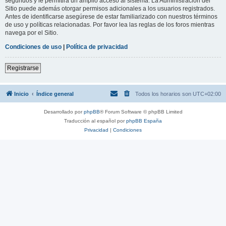
segundos y le permitirá un amplio acceso al sistema. La Administración del
Sitio puede además otorgar permisos adicionales a los usuarios registrados.
Antes de identificarse asegúrese de estar familiarizado con nuestros términos
de uso y políticas relacionadas. Por favor lea las reglas de los foros mientras
navega por el Sitio.
Condiciones de uso
|
Política de privacidad
Registrarse
Inicio
Índice general
Todos los horarios son
UTC+02:00
Desarrollado por
phpBB
® Forum Software © phpBB Limited
Traducción al español por
phpBB España
Privacidad
|
Condiciones