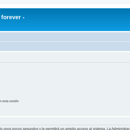
orever -
n esta sesión
olo unos pocos segundos y le permitirá un amplio acceso al sistema. La Administra