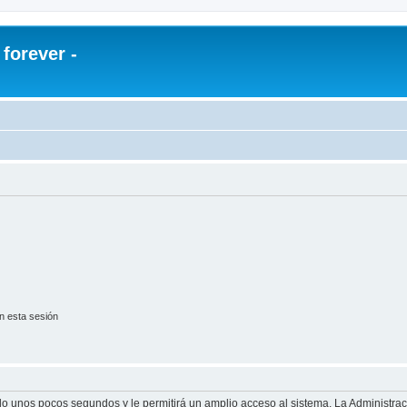
orever -
n esta sesión
olo unos pocos segundos y le permitirá un amplio acceso al sistema. La Administra