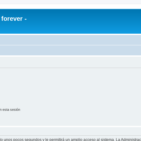
orever -
n esta sesión
olo unos pocos segundos y le permitirá un amplio acceso al sistema. La Administra