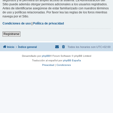
segundos y le permitirá un amplio acceso al sistema. La Administración del
Sitio puede además otorgar permisos adicionales a los usuarios registrados.
Antes de identificarse asegúrese de estar familiarizado con nuestros términos
de uso y políticas relacionadas. Por favor lea las reglas de los foros mientras
navega por el Sitio.
Condiciones de uso
|
Política de privacidad
Registrarse
Inicio
Índice general
Todos los horarios son
UTC+02:00
Desarrollado por
phpBB
® Forum Software © phpBB Limited
Traducción al español por
phpBB España
Privacidad
|
Condiciones