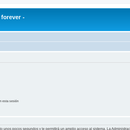
orever -
n esta sesión
olo unos pocos segundos y le permitirá un amplio acceso al sistema. La Administra