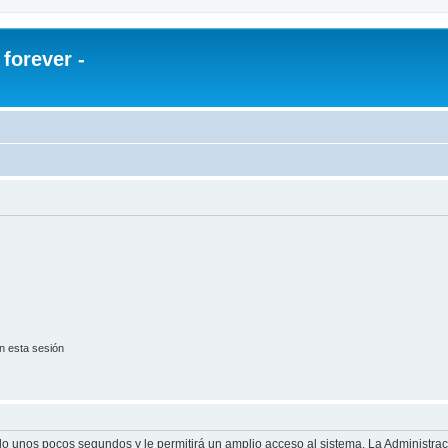
orever -
n esta sesión
olo unos pocos segundos y le permitirá un amplio acceso al sistema. La Administra