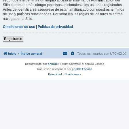
segundos y le permitirá un amplio acceso al sistema. La Administración del
Sitio puede además otorgar permisos adicionales a los usuarios registrados.
Antes de identificarse asegúrese de estar familiarizado con nuestros términos
de uso y políticas relacionadas. Por favor lea las reglas de los foros mientras
navega por el Sitio.
Condiciones de uso
|
Política de privacidad
Registrarse
Inicio
Índice general
Todos los horarios son
UTC+02:00
Desarrollado por
phpBB
® Forum Software © phpBB Limited
Traducción al español por
phpBB España
Privacidad
|
Condiciones