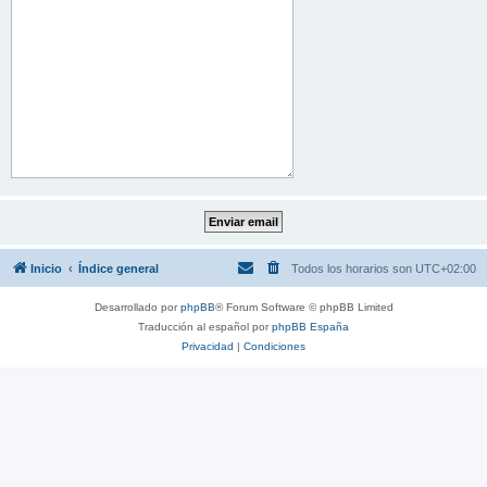
Inicio
Índice general
Todos los horarios son
UTC+02:00
Desarrollado por
phpBB
® Forum Software © phpBB Limited
Traducción al español por
phpBB España
Privacidad
|
Condiciones