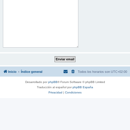
Inicio
Índice general
Todos los horarios son
UTC+02:00
Desarrollado por
phpBB
® Forum Software © phpBB Limited
Traducción al español por
phpBB España
Privacidad
|
Condiciones