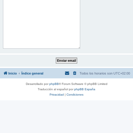
Inicio
Índice general
Todos los horarios son
UTC+02:00
Desarrollado por
phpBB
® Forum Software © phpBB Limited
Traducción al español por
phpBB España
Privacidad
|
Condiciones