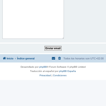
Inicio
Índice general
Todos los horarios son
UTC+02:00
Desarrollado por
phpBB
® Forum Software © phpBB Limited
Traducción al español por
phpBB España
Privacidad
|
Condiciones