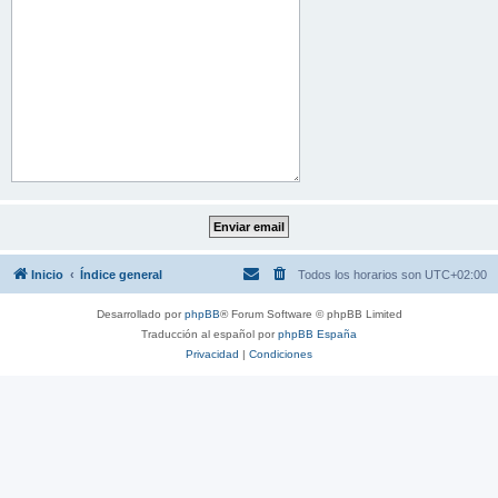
Inicio
Índice general
Todos los horarios son
UTC+02:00
Desarrollado por
phpBB
® Forum Software © phpBB Limited
Traducción al español por
phpBB España
Privacidad
|
Condiciones