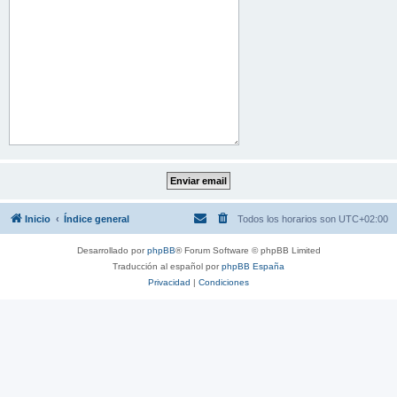
Inicio
Índice general
Todos los horarios son
UTC+02:00
Desarrollado por
phpBB
® Forum Software © phpBB Limited
Traducción al español por
phpBB España
Privacidad
|
Condiciones