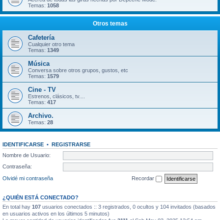
Temas:
1058
Otros temas
Cafetería
Cualquier otro tema
Temas:
1349
Música
Conversa sobre otros grupos, gustos, etc
Temas:
1579
Cine - TV
Estrenos, clásicos, tv....
Temas:
417
Archivo.
Temas:
28
IDENTIFICARSE
•
REGISTRARSE
Nombre de Usuario:
Contraseña:
Olvidé mi contraseña
Recordar
¿QUIÉN ESTÁ CONECTADO?
En total hay
107
usuarios conectados :: 3 registrados, 0 ocultos y 104 invitados (basados
en usuarios activos en los últimos 5 minutos)