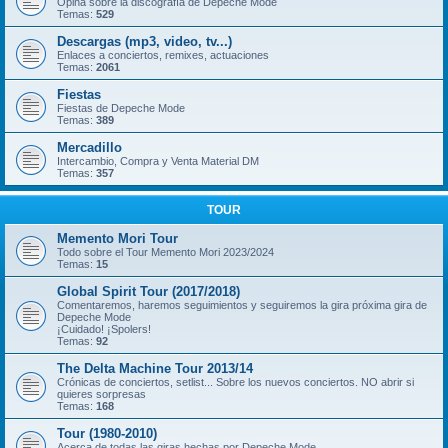
Opina sobre la discografía de Depeche Mode
Temas:
529
Descargas (mp3, video, tv...)
Enlaces a conciertos, remixes, actuaciones
Temas:
2061
Fiestas
Fiestas de Depeche Mode
Temas:
389
Mercadillo
Intercambio, Compra y Venta Material DM
Temas:
357
TOUR
Memento Mori Tour
Todo sobre el Tour Memento Mori 2023/2024
Temas:
15
Global Spirit Tour (2017/2018)
Comentaremos, haremos seguimientos y seguiremos la gira próxima gira de
Depeche Mode
¡Cuidado! ¡Spolers!
Temas:
92
The Delta Machine Tour 2013/14
Crónicas de conciertos, setlist... Sobre los nuevos conciertos. NO abrir si
quieres sorpresas
Temas:
168
Tour (1980-2010)
Acerca de todas las giras hechas por Depeche Mode.