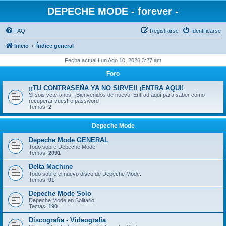
DEPECHE MODE - forever -
FAQ
Registrarse
Identificarse
Inicio
Índice general
Fecha actual Lun Ago 10, 2026 3:27 am
Foro
¡¡TU CONTRASEÑA YA NO SIRVE!! ¡ENTRA AQUI!
Si sois veteranos, ¡Bienvenidos de nuevo! Entrad aquí para saber cómo
recuperar vuestro password
Temas:
2
Depeche Mode
Depeche Mode GENERAL
Todo sobre Depeche Mode
Temas:
2091
Delta Machine
Todo sobre el nuevo disco de Depeche Mode.
Temas:
91
Depeche Mode Solo
Depeche Mode en Solitario
Temas:
190
Discografía - Videografía